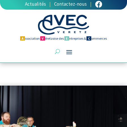
Actualités
|
Contactez-nous
|
A
ssociation
V
éretzoise des
E
ntreprises &
C
ommerces