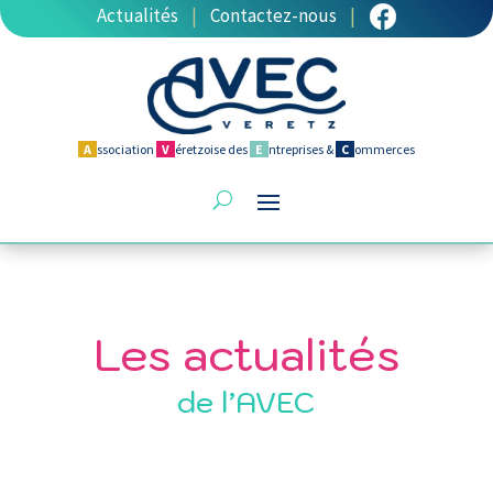
Actualités
|
Contactez-nous
|
A
ssociation
V
éretzoise des
E
ntreprises &
C
ommerces
Les actualités
de l’AVEC