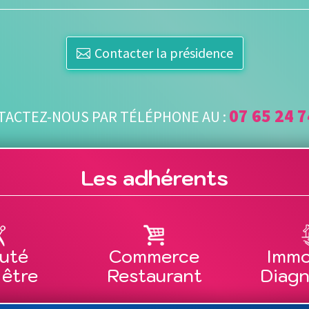
Contacter la présidence
07 65 24 7
TACTEZ-NOUS PAR TÉLÉPHONE AU :
Les adhérents
uté
Commerce
Immo
 être
Restaurant
Diagn