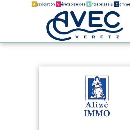
A
ssociation
V
éretzoise des
E
ntreprises &
C
omme