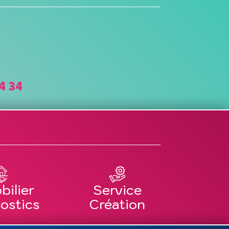
4 34
bilier
Service
ostics
Création