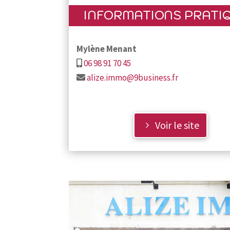
INFORMATIONS PRATI
Mylène Menant
06 98 91 70 45
alize.immo@9business.fr
Voir le site