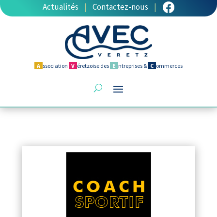
Actualités
|
Contactez-nous
|
A
ssociation
V
éretzoise des
E
ntreprises &
C
ommerces