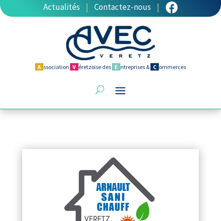
Actualités
|
Contactez-nous
|
A
ssociation
V
éretzoise des
E
ntreprises &
C
ommerces